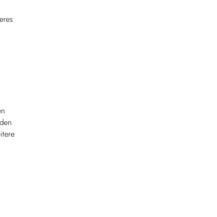
eres
en
 den
itere