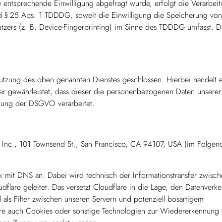
e entsprechende Einwilligung abgefragt wurde, erfolgt die Verarbei
nd § 25 Abs. 1 TDDDG, soweit die Einwilligung die Speicherung von
tzers (z. B. Device-Fingerprinting) im Sinne des TDDDG umfasst. D
utzung des oben genannten Dienstes geschlossen. Hierbei handelt 
er gewährleistet, dass dieser die personenbezogenen Daten unserer
tung der DSGVO verarbeitet.
re Inc., 101 Townsend St., San Francisco, CA 94107, USA (im Folgen
ork mit DNS an. Dabei wird technisch der Informationstransfer zwisc
lare geleitet. Das versetzt Cloudflare in die Lage, den Datenverke
als Filter zwischen unseren Servern und potenziell bösartigem
lare auch Cookies oder sonstige Technologien zur Wiedererkennung