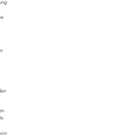
tung
ie
es
den
hen
hr
 von