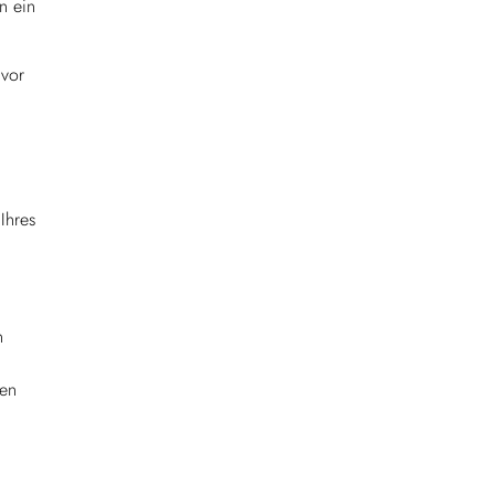
n ein
 vor
Ihres
n
ben