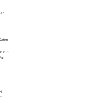
der
Daten
ür die
all
s. 1
Im